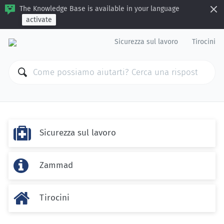
The Knowledge Base is available in your language
activate
Sicurezza sul lavoro
Tirocini

Sicurezza sul lavoro

Zammad

Tirocini