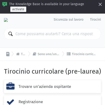
The Knowledge Base is available in your language
activate
Sicurezza sul lavoro
Tirocini



Tirocini
Sono uno/una studente/ssa
Tirocinio curricolare (pre-laurea)
Tirocinio curricolare (pre-laurea)

Trovare un'azienda ospitante

Registrazione