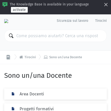
The Knowledge Base is available in your language
activate
Sicurezza sul lavoro
Tirocini


Tirocini
Sono un/una Docente
Sono un/una Docente
Area Docenti
Progetti formativi