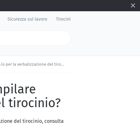
Sicurezza sul lavoro
Tirocini
r la verbalizzazione del tirocinio?
pilare
 tirocinio?
ione del tirocinio, consulta