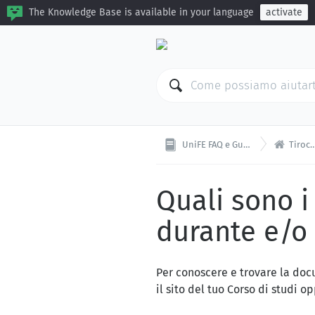
The Knowledge Base is available in your language
activate

UniFE FAQ e Guide
Tirocini
Quali sono 
durante e/o 
Per conoscere e trovare la doc
il sito del tuo Corso di studi op